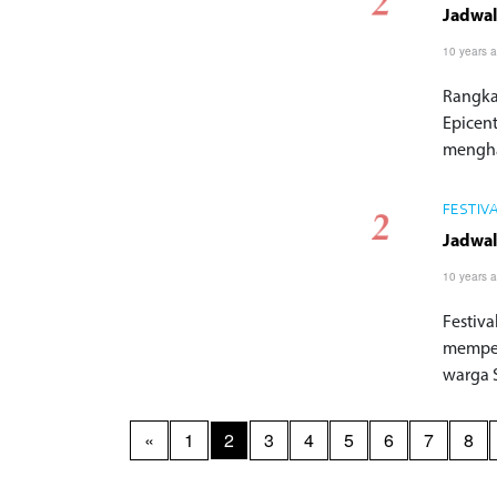
Jadwal
10 years 
Rangkai
Epicent
mengha
FESTIV
Jadwal
10 years 
Festiv
memperi
warga S
«
1
2
3
4
5
6
7
8