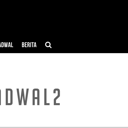
ADWAL
BERITA
ADWAL2