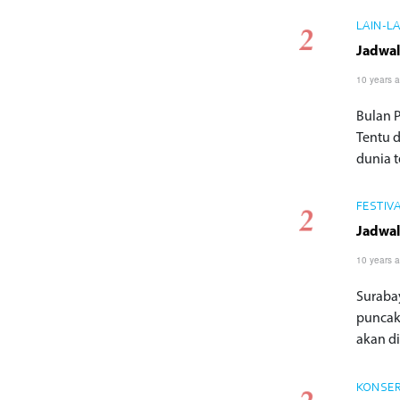
LAIN-L
Jadwal
10 years 
Bulan 
Tentu 
dunia te
FESTIV
Jadwal
10 years 
Suraba
puncak
akan di
KONSE