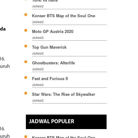
Jadwal2
Konser BTS Map of the Soul One
Jadwal2
nda
Moto GP Austria 2020
Jadwal2
Top Gun Maverick
Jadwal2
16.
Ghostbusters: Afterlife
luruh
Jadwal2
Fast and Furious 9
Jadwal2
Star Wars: The Rise of Skywalker
Jadwal2
JADWAL POPULER
16.
luruh
Konser BTS Map of the Soul One