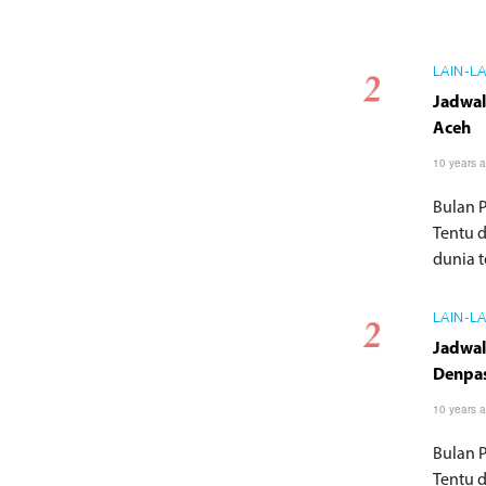
LAIN-L
Jadwal
Aceh
10 years 
Bulan 
Tentu 
dunia te
LAIN-L
Jadwal
Denpa
10 years 
Bulan 
Tentu 