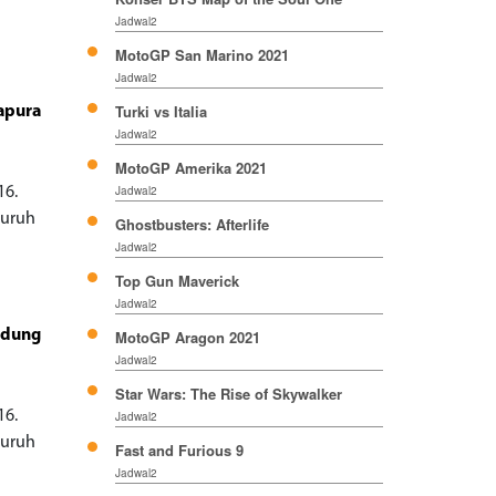
Jadwal2
MotoGP San Marino 2021
Jadwal2
Turki vs Italia
apura
Jadwal2
MotoGP Amerika 2021
Jadwal2
16.
luruh
Ghostbusters: Afterlife
Jadwal2
Top Gun Maverick
Jadwal2
ndung
MotoGP Aragon 2021
Jadwal2
Star Wars: The Rise of Skywalker
16.
Jadwal2
luruh
Fast and Furious 9
Jadwal2