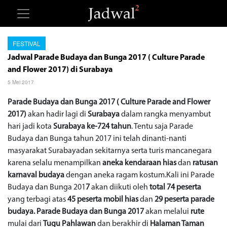
FESTIVAL
Jadwal Parade Budaya dan Bunga 2017 ( Culture Parade
and Flower 2017) di Surabaya
5 Mei 2017
Parade Budaya dan Bunga 2017 ( Culture Parade and Flower
2017)
akan hadir lagi di
Surabaya
dalam rangka menyambut
hari jadi kota
Surabaya ke-724 tahun
. Tentu saja Parade
Budaya dan Bunga tahun 2017 ini telah dinanti-nanti
masyarakat Surabayadan sekitarnya serta turis mancanegara
karena selalu menampilkan
aneka kendaraan hias
dan
ratusan
karnaval budaya
dengan aneka ragam kostum.Kali ini Parade
Budaya dan Bunga 201
7
akan diikuti oleh
total 74 peserta
yang terbagi atas
45 peserta mobil hias
dan
29 peserta parade
budaya. Parade Budaya dan Bunga 2017
akan melalui
rute
mulai dari
Tugu Pahlawan
dan berakhir di
Halaman Taman