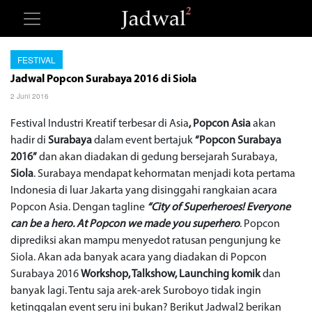
FESTIVAL
Jadwal Popcon Surabaya 2016 di Siola
2 Juni 2016
Festival Industri Kreatif terbesar di Asia
, Popcon Asia
akan
hadir di
Surabaya
dalam event bertajuk
“Popcon Surabaya
2016”
dan akan diadakan di gedung bersejarah Surabaya,
Siola
. Surabaya mendapat kehormatan menjadi kota pertama
Indonesia di luar Jakarta yang disinggahi rangkaian acara
Popcon Asia. Dengan tagline
“City of Superheroes! Everyone
can be a hero. At Popcon we made you superhero
. Popcon
diprediksi akan mampu menyedot ratusan pengunjung ke
Siola. Akan ada banyak acara yang diadakan di Popcon
Surabaya 2016
Workshop, Talkshow, Launching komik
dan
banyak lagi. Tentu saja arek-arek Suroboyo tidak ingin
ketinggalan event seru ini bukan? Berikut Jadwal2 berikan