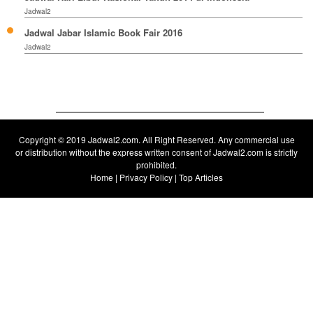
Jadwal2
Jadwal Jabar Islamic Book Fair 2016
Jadwal2
Copyright © 2019
Jadwal2.com
. All Right Reserved. Any commercial use
or distribution without the express written consent of Jadwal2.com is strictly
prohibited.
Home
|
Privacy Policy
|
Top Articles