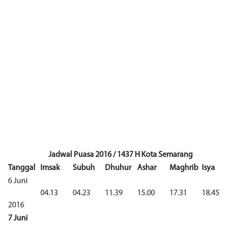
Jadwal Puasa 2016 / 1437 H Kota Semarang
Tanggal
Imsak
Subuh
Dhuhur
Ashar
Maghrib
Isya
6 Juni
04.13
04.23
11.39
15.00
17.31
18.45
2016
7 Juni