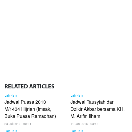
RELATED
ARTICLES
Lain-lain
Lain-lain
Jadwal Puasa 2013
Jadwal Tausyiah dan
M/1434 Hijriah (Imsak,
Dzikir Akbar bersama KH.
Buka Puasa Ramadhan)
M. Arifin Ilham
23 Jul 2013 - 00:34
11 Jan 2016 - 03:13
Lain-lain
Lain-lain