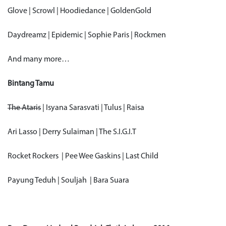
Glove | Scrowl | Hoodiedance | GoldenGold
Daydreamz | Epidemic | Sophie Paris | Rockmen
And many more…
Bintang Tamu
The Ataris
| Isyana Sarasvati | Tulus | Raisa
Ari Lasso | Derry Sulaiman | The S.I.G.I.T
Rocket Rockers | Pee Wee Gaskins | Last Child
Payung Teduh | Souljah | Bara Suara