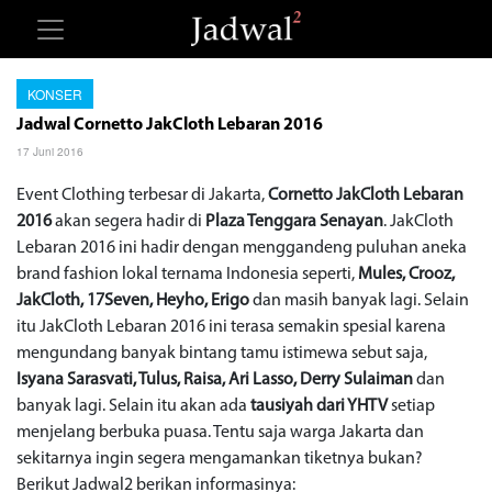
KONSER
Jadwal Cornetto JakCloth Lebaran 2016
17 Juni 2016
Event Clothing terbesar di Jakarta,
Cornetto JakCloth Lebaran
2016
akan segera hadir di
Plaza Tenggara Senayan
. JakCloth
Lebaran 2016 ini hadir dengan menggandeng puluhan aneka
brand fashion lokal ternama Indonesia seperti,
Mules, Crooz,
JakCloth, 17Seven, Heyho, Erigo
dan masih banyak lagi. Selain
itu JakCloth Lebaran 2016 ini terasa semakin spesial karena
mengundang banyak bintang tamu istimewa sebut saja,
Isyana Sarasvati, Tulus, Raisa, Ari Lasso, Derry Sulaiman
dan
banyak lagi. Selain itu akan ada
tausiyah dari YHTV
setiap
menjelang berbuka puasa. Tentu saja warga Jakarta dan
sekitarnya ingin segera mengamankan tiketnya bukan?
Berikut Jadwal2 berikan informasinya: