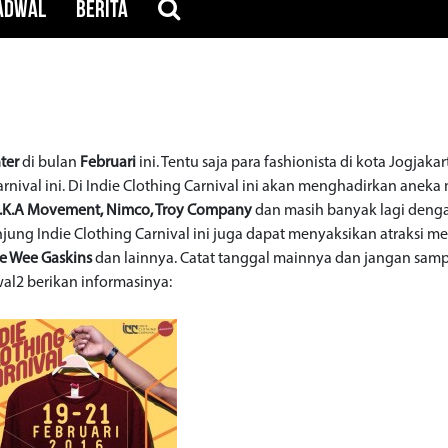
ADWAL
BERITA
nter
di bulan
Februari
ini. Tentu saja para fashionista di kota Jogjaka
arnival ini. Di Indie Clothing Carnival ini akan menghadirkan anek
 A.K.A Movement, Nimco, Troy Company
dan masih banyak lagi deng
unjung Indie Clothing Carnival ini juga dapat menyaksikan atraksi 
ee Wee Gaskins
dan lainnya. Catat tanggal mainnya dan jangan samp
wal2 berikan informasinya: