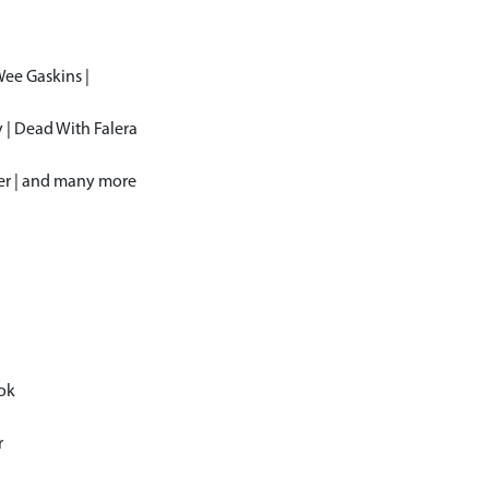
Wee Gaskins |
y | Dead With Falera
der | and many more
ook
r