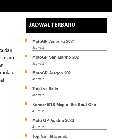
JADWAL TERBARU
MotoGP Amerika 2021
Jadwal2
rta dan
MotoGP San Marino 2021
a macam
Jadwal2
an
MotoGP Aragon 2021
memukau
Jadwal2
ai
Turki vs Italia
Jadwal2
Konser BTS Map of the Soul One
Jadwal2
Moto GP Austria 2020
Jadwal2
Top Gun Maverick