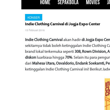
HOME
SEPAKBOLA
MOVIES
J
KONSER
Indie Clothing Carnival di Jogja Expo Center
15 Februari 2016
Indie Clothing Carnival
akan hadir
di Jogja Expo Ce
sekitarnya tidak boleh ketinggalan Indie Clothing C
brand lokal terkemuka seperti
308, Rown Division,
diskon
luarbiasa hingga
70%
. Selain itu para peng
dari
Mahesa Utara, Osvaldorio, Endank Soekamti, P
ketinggalan Indie Clothing Carnival ini! Berikut Jad