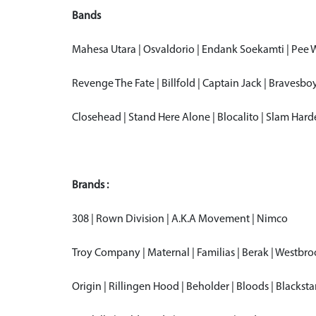
Bands
Mahesa Utara | Osvaldorio | Endank Soekamti | Pee 
Revenge The Fate | Billfold | Captain Jack | Bravesbo
Closehead | Stand Here Alone | Blocalito | Slam Har
Brands :
308 | Rown Division | A.K.A Movement | Nimco
Troy Company | Maternal | Familias | Berak | Westbr
Origin | Rillingen Hood | Beholder | Bloods | Blacksta