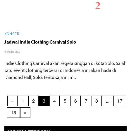
KONSER
Jadwal Indie Clothing Carnival Solo
9 years ago
Indie Clothing Carnival akan segera singgah di kota Solo. Salah
satu event Clothing terbesar di Indonesia ini akan hadir di
Diamond Hall, Solo. Tentu saja ini m...
«
1
2
3
4
5
6
7
8
...
17
18
»