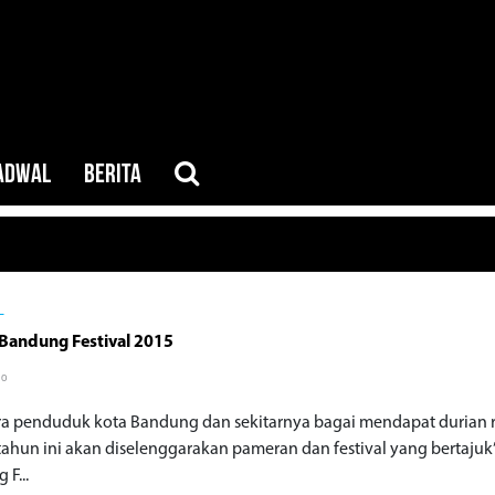
ADWAL
BERITA
L
Bandung Festival 2015
go
ra penduduk kota Bandung dan sekitarnya bagai mendapat durian 
tahun ini akan diselenggarakan pameran dan festival yang bertajuk
F...