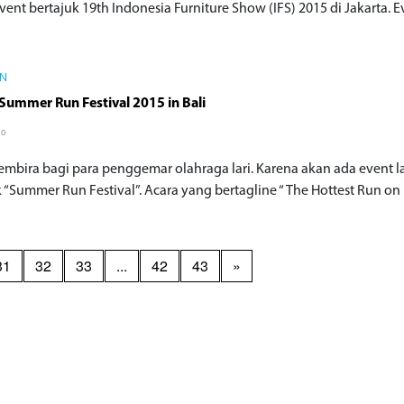
ent bertajuk 19th Indonesia Furniture Show (IFS) 2015 di Jakarta. E
IN
Summer Run Festival 2015 in Bali
go
embira bagi para penggemar olahraga lari. Karena akan ada event la
 “Summer Run Festival”. Acara yang bertagline “ The Hottest Run on E
31
32
33
...
42
43
»