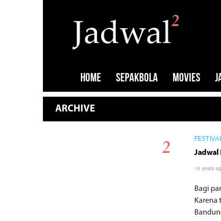
HOME
SEPAKBOLA
MOVIES
J
ARCHIVE
FESTIVA
Jadwal 
10 years a
Bagi pa
Karena 
Bandung 