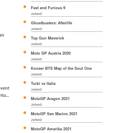
Fast and Furious 9
Jadwal2
Ghostbusters: Afterlife
Jadwal2
an
Top Gun Maverick
Jadwal2
Moto GP Austria 2020
Jadwal2
Konser BTS Map of the Soul One
Jadwal2
Turki vs Italia
event
Jadwal2
tu...
MotoGP Aragon 2021
Jadwal2
MotoGP San Marino 2021
Jadwal2
MotoGP Amerika 2021