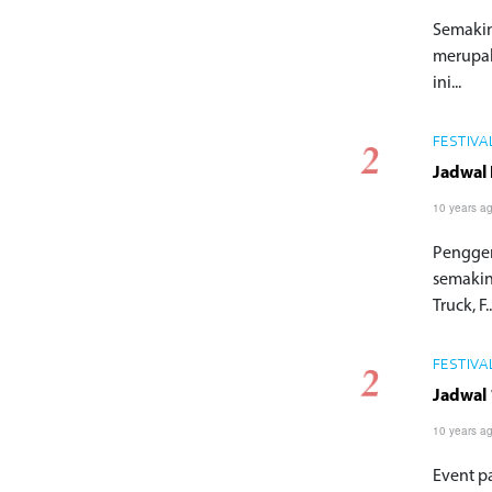
Semakin
merupak
ini...
FESTIVA
Jadwal 
10 years a
Penggem
semakin
Truck, F..
FESTIVA
Jadwal 
10 years a
Event p