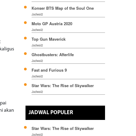
Konser BTS Map of the Soul One
Jadwal2
Moto GP Austria 2020
Jadwal2
Top Gun Maverick
t
Jadwal2
kaligus
Ghostbusters: Afterlife
Jadwal2
Fast and Furious 9
Jadwal2
Star Wars: The Rise of Skywalker
Jadwal2
pai
ni akan
JADWAL POPULER
Star Wars: The Rise of Skywalker
Jadwal2