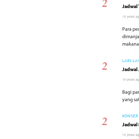
Jadwal 
10 years a
Para pe
dimanja
makanan 
LAIN-LA
Jadwal 
10 years a
Bagi par
yang sat
KONSER
Jadwal 
10 years a