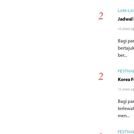
LAIN-LA
Jadwal 
10 years a
Bagi pa
bertaju
ber...
FESTIVA
Korea F
10 years a
Bagi pa
terlewat
men...
FESTIVA