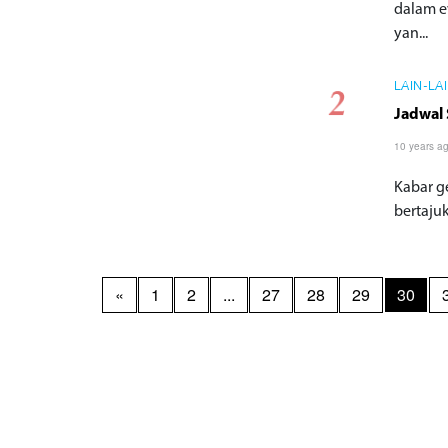
dalam ev
yan...
LAIN-LA
Jadwal 
10 years a
Kabar g
bertajuk
«
1
2
...
27
28
29
30